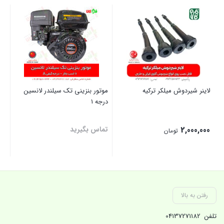
لاینر شیردوش میلکر ترکیه
موتور بنزینی تک سیلندر لانسین
درجه 1
08
2,000,000
تماس بگیرید
000
تومان
00
قی
بستن
بستن
بست
فعل
,000
رفتن به بالا
تلفن
04137271182