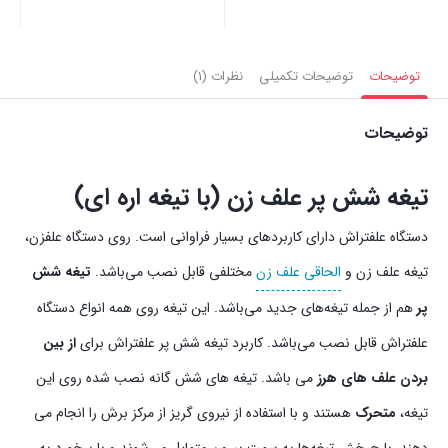
بستن
بستن
بست
توضیحات
توضیحات تکمیلی
نظرات (1)
توضیحات
تیغه شش پر علف زن (با تیغه اره ای)
دستگاه علفتراش دارای کاربردهای بسیار فراوانی است. روی دستگاه علفزن،
تیغه علف زن و
الحاقی علف زن
مختلفی قابل نصب می‌باشد.
تیغه شش
پر
هم از جمله تیغه‌های جدید می‌باشد. این تیغه روی همه انواع دستگاه
علفتراش قابل نصب می‌باشد. کاربرد تیغه شش پر علفتراش برای
از بین
بردن علف های هرز
می باشد. تیغه های شش گانه نصب شده روی این
تیغه،
متحرک
هستند و با استفاده از نیروی گریز از مرکز برش را انجام می
دهند. با چرخش تیغه‌ها به سمت بیرون متمایل می‌شوند و با برخورد به