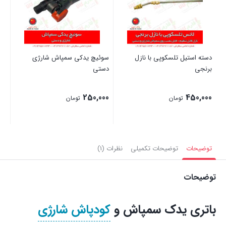
دسته استیل تلسکوپی با نازل
سوئیچ یدکی سمپاش شارژی
نا
برنجی
دستی
00
250,000
450,000
تومان
تومان
بستن
بستن
بست
توضیحات
توضیحات تکمیلی
نظرات (1)
توضیحات
باتری یدک سمپاش و
کودپاش شارژی