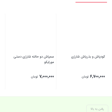
کودپاش و بذرپاش شارژی
سمپاش دو حالته شارژی دستی
کو
مورایکو
00
7,000,000
6,700,000
تومان
تومان
بستن
بستن
بست
رفتن به بالا