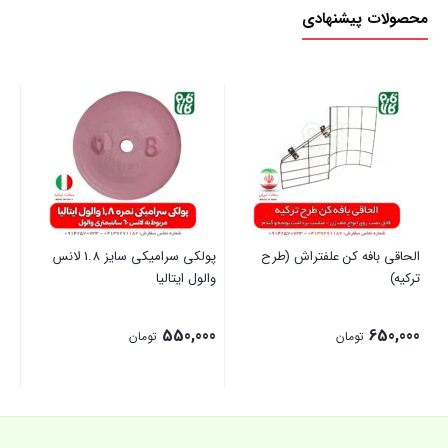
محصولات پیشنهادی
الحاقی بافه کن علفتراش (طرح
پولکی سرامیکی سایز 1.8 لانس
چر
ترکیه)
والول ایتالیا
00
550,000
650,000
تومان
تومان
بستن
بستن
بست