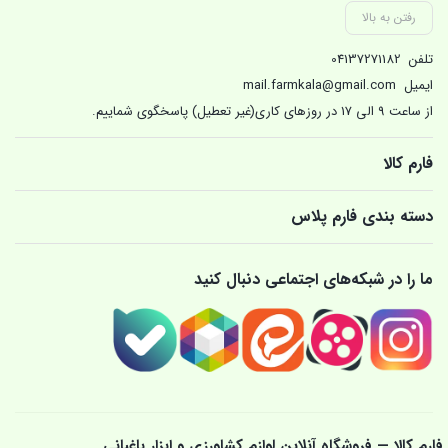
رفتن به بالا
تلفن
04137271182
ایمیل
mail.farmkala@gmail.com
از ساعت 9 الی 17 در روزهای کاری(غیر تعطیل) پاسخگوی شماییم.
فارم کالا
دسته بندی فارم پلاس
ما را در شبکه‌های اجتماعی دنبال کنید
فارم کالا — فروشگاه آنلاین لوازم کشاورزی و ابزار باغبانی