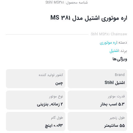
شناسه محصول:
Stihl MS381
اره موتوری اشتیل مدل MS 381
Stihl MS381 Chainsaw
دسته:
اره موتوری
برند:
اشتیل
ویژگی‌ها
Brand
کشور تولید کننده
اشتیل Stihl
چین
قدرت موتور
نوع موتور
5.3 اسب بخار
2 زمانه, بنزینی
طول زنجیر
طول گام
55 سانتیمتر
0.063 اینچ