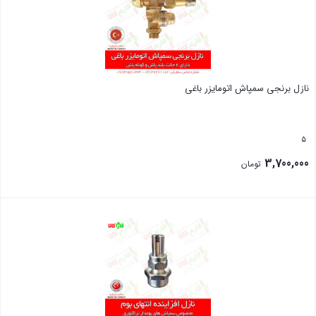
نازل برنجی سمپاش اتومایزر باغی
5
3,700,000
تومان
بستن