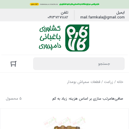
ایمیل
تلفن
04137271182
mail.farmkala@gmail.com
خانه
/
زراعت
/ قطعات سمپاش بومدار
صافی‌ها
مرتب سازی بر اساس هزینه: زیاد به کم
5 محصول