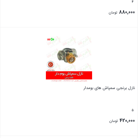
4
880,000
تومان
بستن
نازل برنجی سمپاش های بومدار
5
420,000
تومان