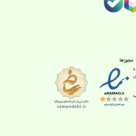
مجوزها
و
ی
ب