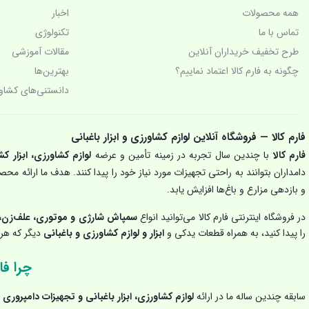
چراغ قوه پیشانی بند
همه محصولات
اخبار
تماس با ما
تکنولوژی‌
چراغ قوه شارژی و چراغ پیشانی (هدلایت)
طرح تخفیف خریداران آنلاین
مقالات آموزشی
چگونه به فارم کالا اعتماد نماییم؟
بهترین‌ها
خرید و قیمت چراغ قوه شارژی
دانستنی‌های کشاو
دامپروری
دیزل ژنراتور
فارم کالا — فروشگاه آنلاین لوازم کشاورزی و ابزار باغبانی
فارم کالا
با چندین سال تجربه در زمینه تأمین و عرضه
لوازم کشاورزی، ابزار کش
زراعت
دامداران بتوانند به راحتی تجهیزات مورد نیاز خود را پیدا کنند. هدف ما ارائه م
و بازدهی مزارع و باغ‌ها افزایش یابد.
ساخت ایران
در فروشگاه اینترنتی فارم کالا می‌توانید انواع
سمپاش شارژی و موتوری، علف‌زن، 
سمپاش زنبه ای
را پیدا کنید، به همراه قطعات یدکی و
ابزار و لوازم کشاورزی و باغبانی
دیگر که هر ک
سمپاش شارژی
چرا فار
سمپاش موتوری
سابقه چندین ساله ما در ارائه
لوازم کشاورزی، ابزار باغبانی و تجهیزات دامپروری
ب