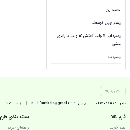
بست زن
پشم چین گوسفند
پمپ آب 12 ولت کفکش 12 ولت با باتری
ماشین
پمپ باد
پمپ سمپاش
پمپ کفکش
رفتن به بالا
پمپ گازوئیل کش
تلفن
04137271182
ایمیل
mail.farmkala@gmail.com
از ساعت 9 الی 17 در روزهای کاری(غیر تعطیل) پاسخگوی شماییم.
تجهیزات جانبی تراکتور
فارم کالا
دسته بندی فارم
تیلر شخمزن
سبد خرید
راهنمای خرید