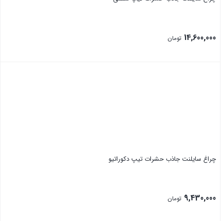
14,600,000
تومان
بستن
چراغ سایلنت جاذب حشرات تیپ دکوراتیو
9,430,000
تومان