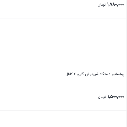
1,780,000
تومان
بستن
پولساتور دستگاه شیردوش گاوی 2 کانال
1,500,000
تومان
بستن