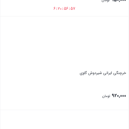
تومان
995,000 تومان
قیمت
6
:
20
:
56
:
56
بود.
فعلی:
بستن
950,000 تومان.
خرچنگی ایرانی شیردوش گاوی
920,000
تومان
بستن