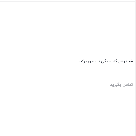
290,000 تومان
قیمت
بستن
بود.
فعلی:
255,000 تومان.
شیردوش گاو خانگی با موتور ترکیه
تماس بگیرید
بستن