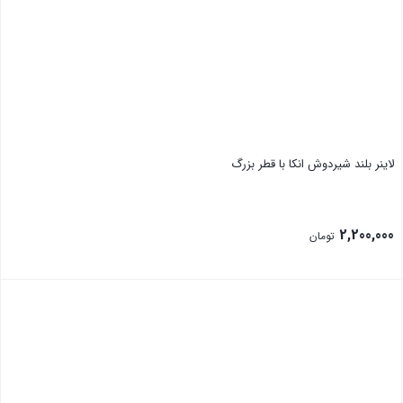
بستن
لاینر بلند شیردوش انکا با قطر بزرگ
2,200,000
تومان
بستن