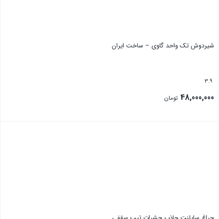
شیردوش تک واحد گاوی – ساخت ایران
3.9
48,000,000
تومان
بستن
چراغ سایلنت جاذب حشرات تیپ سقفی