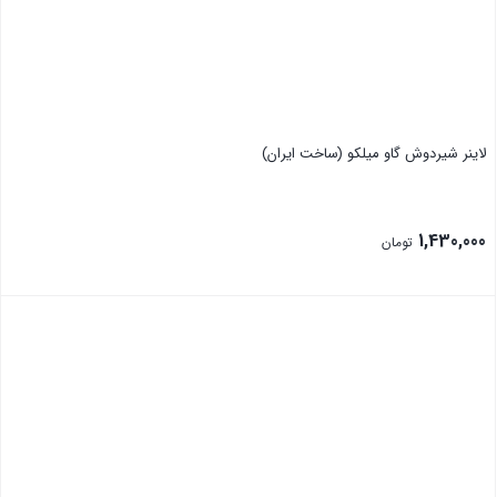
لاینر شیردوش گاو میلکو (ساخت ایران)
1,430,000
تومان
بستن