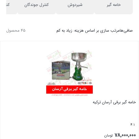
خامه گیر
شیردوش
کنترل جوندگان
کنترل
صافی‌ها
مرتب سازی بر اساس هزینه: زیاد به کم
45 محصول
خامه گیر برقی آرسان ترکیه
4.1
78,000,000
تومان