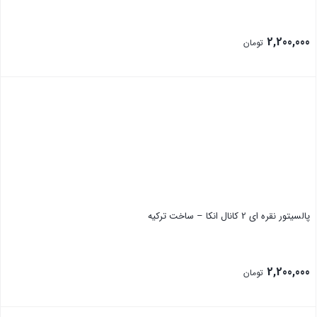
2,200,000
تومان
بستن
پالسیتور نقره ای 2 کانال انکا – ساخت ترکیه
2,200,000
تومان