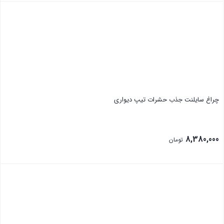
بستن
چراغ سایلنت جذب حشرات تیپ دیواری
8,380,000
تومان
بستن