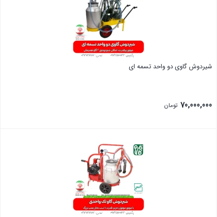
شیردوش گاوی دو واحد تسمه ای
70,000,000
تومان
بستن