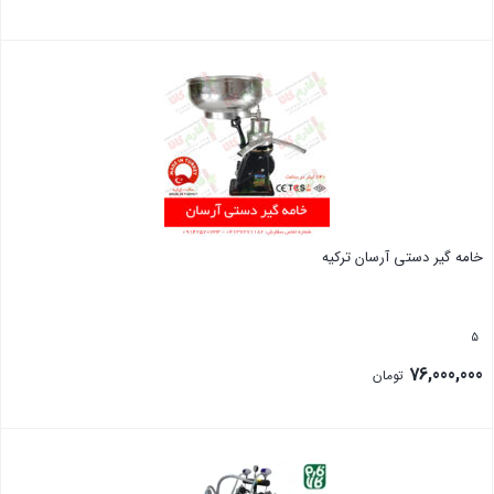
بستن
خامه گیر دستی آرسان ترکیه
5
76,000,000
تومان
بستن