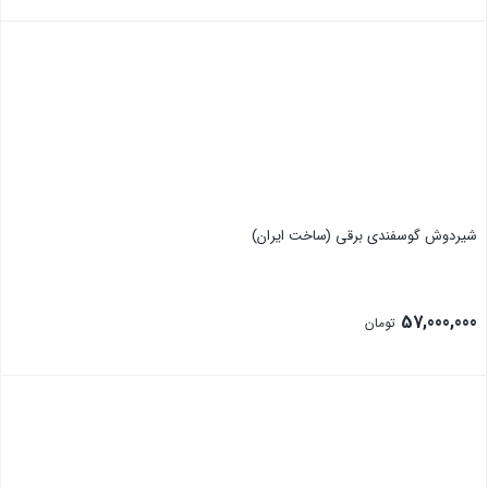
بستن
شیردوش گوسفندی برقی (ساخت ایران)
57,000,000
تومان
بستن