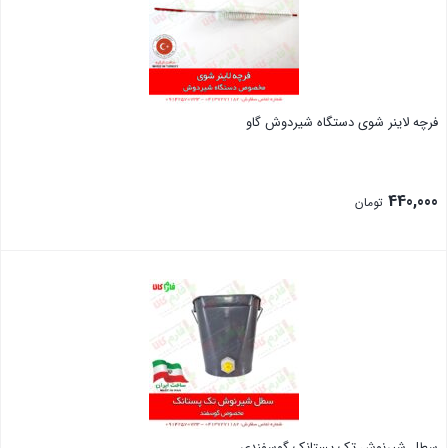
فرچه لاینر شوی دستگاه شیردوش گاو
440,000
تومان
بستن
سطل شیرنوش تک پستانک گوسفندی