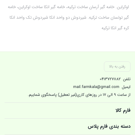
اوکراین. خامه گیر آرسان ساخت ترکیه، خامه گیر انکا ساخت اوکراین، خامه
گیر تولسان ساخت ترکیه. شیردوش دو واحد انکا شیردوش تک واحد انکا
کره گیر انکا ترکیه
رفتن به بالا
تلفن
04137271182
ایمیل
mail.farmkala@gmail.com
از ساعت 9 الی 17 در روزهای کاری(غیر تعطیل) پاسخگوی شماییم.
فارم کالا
دسته بندی فارم پلاس