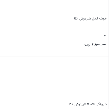
خوشه کامل شیردوش انکا
2
6,800,000
تومان
بستن
خرچنگی 160cc شیردوش انکا