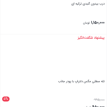
درب بیدون گنبدی ترکیه ای
1,150,000
تومان
پیشنهاد شگفت‌انگیز
بستن
تله سطلی مگس دلتراپ با پودر جاذب
5%
قیمت
995,000
اصلی:
950,000