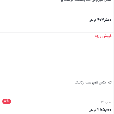
403,500
تومان
فروش ویژه
بستن
تله مگس فلای بیت ارگانیک
12%
قیمت
290,000
اصلی:
255,000
تومان