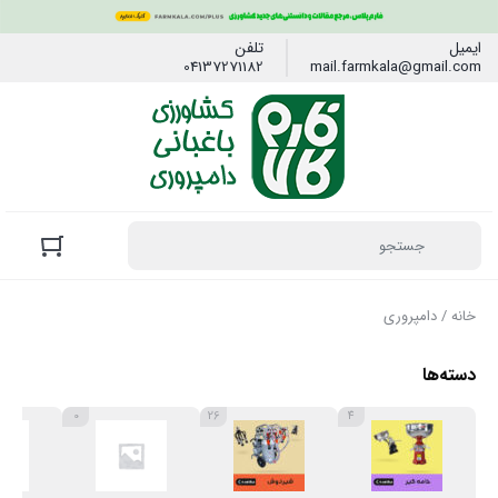
ایمیل
تلفن
04137271182
mail.farmkala@gmail.com
خانه
/ دامپروری
دسته‌ها
0
26
4