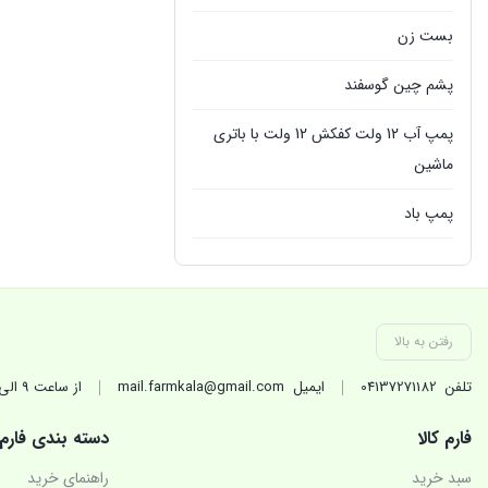
بست زن
پشم چین گوسفند
پمپ آب 12 ولت کفکش 12 ولت با باتری
ماشین
پمپ باد
پمپ سمپاش
پمپ کفکش
رفتن به بالا
پمپ گازوئیل کش
تلفن
04137271182
ایمیل
mail.farmkala@gmail.com
از ساعت 9 الی 17 در روزهای کاری(غیر تعطیل) پاسخگوی شماییم.
تجهیزات جانبی تراکتور
فارم کالا
دسته بندی فارم
تیلر شخمزن
سبد خرید
راهنمای خرید