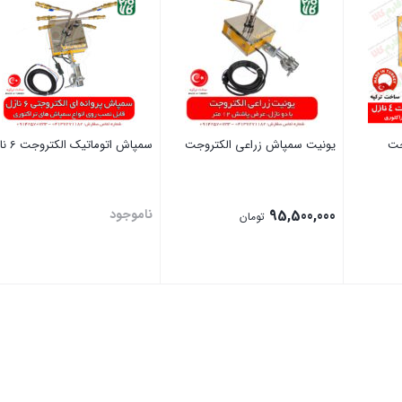
جت
یونیت سمپاش زراعی الکتروجت
سمپاش اتوماتیک الکتروجت 6 نازله
95,500,000
ناموجود
تومان
بستن
بستن