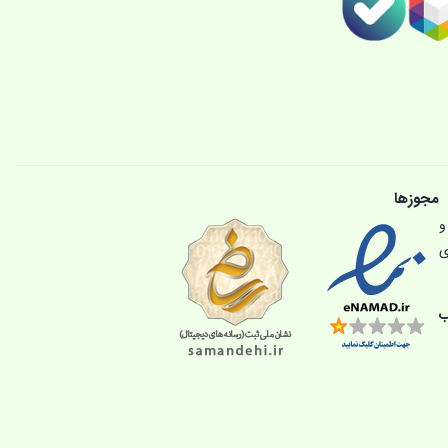
مجوزها
و
ی
ب