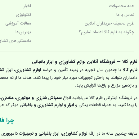
چراغ قوه پیشانی بند
همه محصولات
اخبار
تماس با ما
تکنولوژی‌
چراغ قوه شارژی و چراغ پیشانی (هدلایت)
طرح تخفیف خریداران آنلاین
مقالات آموزشی
چگونه به فارم کالا اعتماد نماییم؟
بهترین‌ها
خرید و قیمت چراغ قوه شارژی
دانستنی‌های کشاو
دامپروری
دیزل ژنراتور
فارم کالا — فروشگاه آنلاین لوازم کشاورزی و ابزار باغبانی
فارم کالا
با چندین سال تجربه در زمینه تأمین و عرضه
لوازم کشاورزی، ابزار کش
زراعت
دامداران بتوانند به راحتی تجهیزات مورد نیاز خود را پیدا کنند. هدف ما ارائه م
و بازدهی مزارع و باغ‌ها افزایش یابد.
ساخت ایران
در فروشگاه اینترنتی فارم کالا می‌توانید انواع
سمپاش شارژی و موتوری، علف‌زن، 
سمپاش زنبه ای
را پیدا کنید، به همراه قطعات یدکی و
ابزار و لوازم کشاورزی و باغبانی
دیگر که هر ک
سمپاش شارژی
چرا فار
سمپاش موتوری
سابقه چندین ساله ما در ارائه
لوازم کشاورزی، ابزار باغبانی و تجهیزات دامپروری
ب