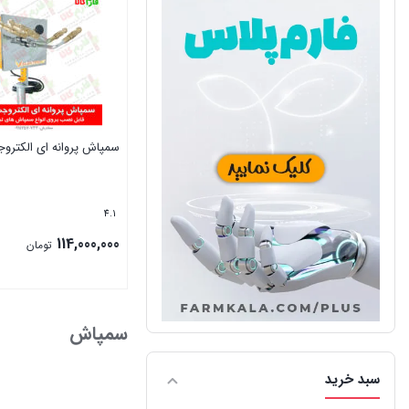
سمپاش پروانه ای الکترو
4.1
114,000,000
تومان
بستن
سمپاش
سبد خرید