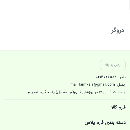
بستن
دروگر
رفتن به بالا
تلفن
04137271182
ایمیل
mail.farmkala@gmail.com
از ساعت 9 الی 17 در روزهای کاری(غیر تعطیل) پاسخگوی شماییم.
فارم کالا
دسته بندی فارم پلاس