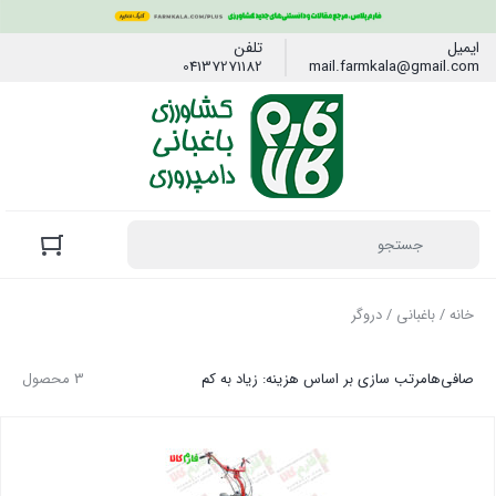
ایمیل
تلفن
04137271182
mail.farmkala@gmail.com
خانه
/
باغبانی
/ دروگر
صافی‌ها
مرتب سازی بر اساس هزینه: زیاد به کم
3 محصول