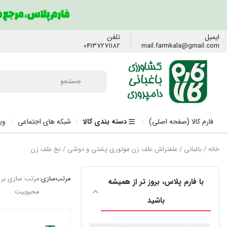
ایمیل
تلفن
04137271182
mail.farmkala@gmail.com
فارم کالا (صفحه اصلی)
دسته بندی کالا
شبکه های اجتماعی
وی
خانه
/
باغبانی
/
علفتراش علف زن موتوری پشتی و دوشی
/ نخ علف زن
مرتب‌سازی:
مرتب سازی بر
با فارم پلاس، بروز تر از همیشه
محبوبیت
باشید