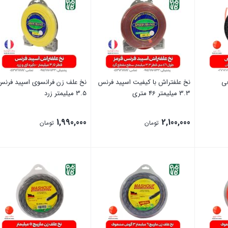
عی
نخ علفتراش با کیفیت اسپید فرنس
نخ علف زن فرانسوی اسپید فرنس
3.3 میلیمتر 46 متری
3.5 میلیمتر زرد
1,990,000
2,100,000
تومان
تومان
بستن
بستن