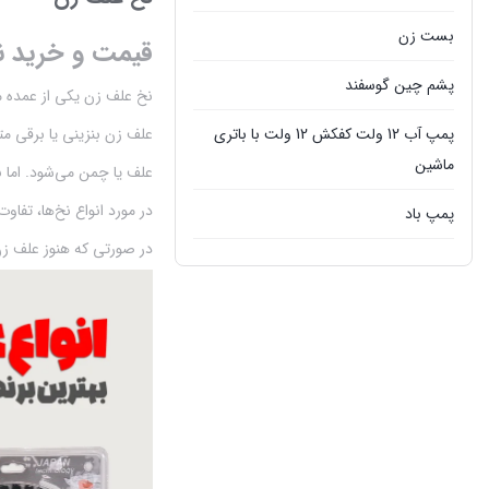
بست زن
قیمت و خرید نخ
پشم چین گوسفند
نخ علف زن یکی از عمده 
علف زن بنزینی یا برقی مت
پمپ آب 12 ولت کفکش 12 ولت با باتری
ماشین
علف یا چمن می‌شود. اما 
در مورد انواع نخ‌ها، تفاو
پمپ باد
در صورتی که هنوز علف زن 
پمپ سمپاش
پمپ کفکش
پمپ گازوئیل کش
تجهیزات جانبی تراکتور
تیلر شخمزن