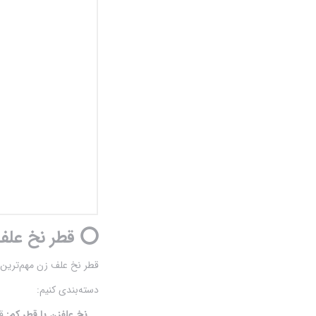
مه پاش
موتور پمپ
موتور تک
⭕ قطر نخ علف 
دسته‌بندی کنیم:
نخ علفزن با قطر کم: