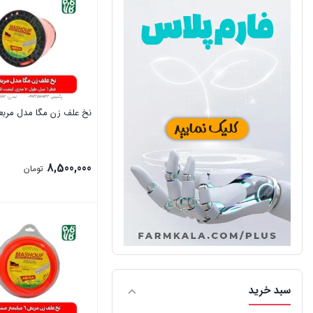
نخ علف زن مگا مدل مرب
8,500,000
تومان
بستن
سبد خرید