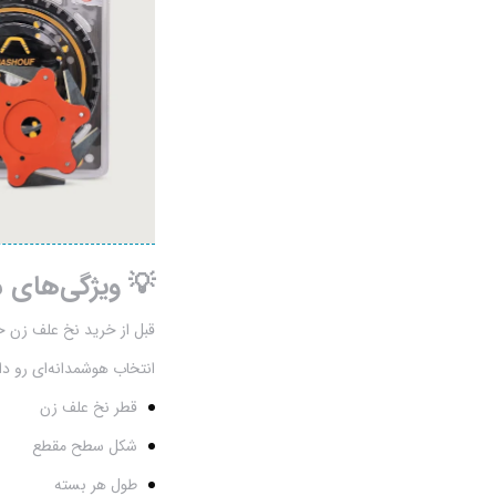
چراغ قوه پیشانی بند
چراغ قوه شارژی و چراغ پیشانی (هدلایت)
خرید و قیمت چراغ قوه شارژی
دامپروری
دیزل ژنراتور
زراعت
💡 ویژگی‌های م
ساخت ایران
قبل از خرید نخ علف زن ح
انتخاب هوشمدانه‌ای رو دا
سمپاش زنبه ای
قطر نخ علف زن
سمپاش شارژی
شکل سطح مقطع
سمپاش موتوری
طول هر بسته