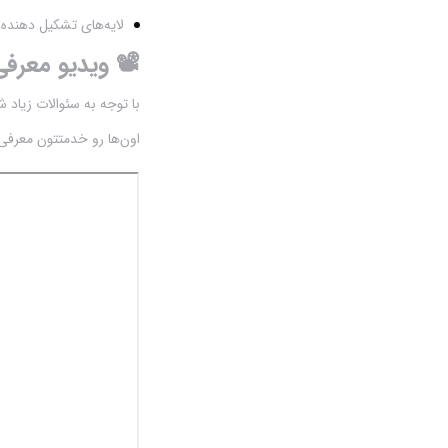
شیکر
لایه‌های تشکیل دهنده 
📽️ ویدیو معرف
شیلنگ سمپاشی
با توجه به سئوالات زیاد ش
قیچی باغبانی شارژی
اون‌ها رو خدمتتون معرفی 
قیچی پیوند و چاقو پیوند
قیچی هرس باغبانی
کودهای پودری و مایع
گلخانه
لانس سمپاشی
لوازم کمپینگ و طبیعت گردی
لیتر شمار