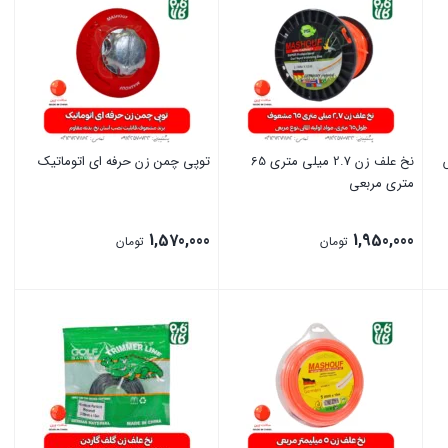
نخ علف زن 2.7 میلی متری 65
توپی چمن زن حرفه ای اتوماتیک
متری مربعی
1,570,000
1,950,000
تومان
تومان
بستن
بستن