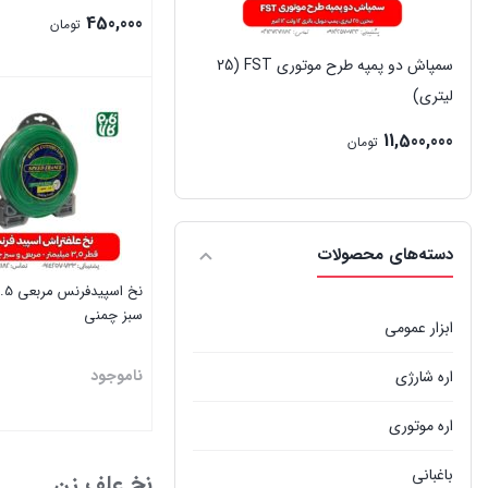
450,000
تومان
سمپاش دو پمپه طرح موتوری FST (25
بستن
لیتری)
11,500,000
تومان
دسته‌های محصولات
سبز چمنی
ابزار عمومی
ناموجود
اره شارژی
اره موتوری
بستن
باغبانی
نخ علف زن