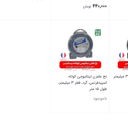
440,000
تومان
بستن
بستن
نخ اسپیدفرنس مربعی 3.5 میلیمتر
نخ علفزن تیتانیومی کوتاه
اسپیدفرنس، گرد، قطر 3 میلیمتر،
طول 15 متر
ناموجود
بستن