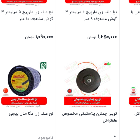
 مربعی با
نخ علف زن مارپیچ 6 میلیمتر 3
نخ علف زن مارپیچ 5 میلیمتر 3
گوش مشعوف 9 متر
گوش مشعوف 10 متر
1,090,000
1,450,000
تومان
تومان
بستن
بستن
اش
توپی چمنزن پلاستیکی مخصوص
نخ علف زن مگا مدل پیچی
علفتراش
5
ناموجود