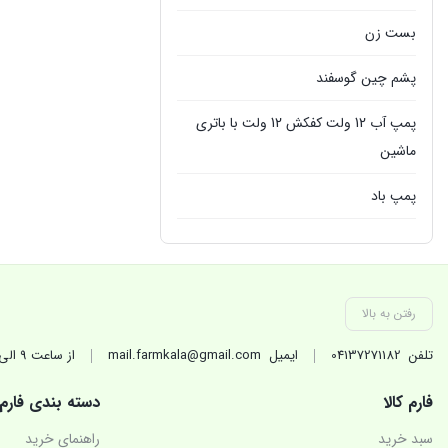
بست زن
پشم چین گوسفند
پمپ آب 12 ولت کفکش 12 ولت با باتری
ماشین
پمپ باد
پمپ سمپاش
پمپ کفکش
رفتن به بالا
پمپ گازوئیل کش
تلفن
04137271182
ایمیل
mail.farmkala@gmail.com
از ساعت 9 الی 17 در روزهای کاری(غیر تعطیل) پاسخگوی شماییم.
تجهیزات جانبی تراکتور
فارم کالا
دسته بندی فارم
تیلر شخمزن
سبد خرید
راهنمای خرید