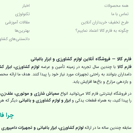
چراغ قوه پیشانی بند
همه محصولات
اخبار
تماس با ما
تکنولوژی‌
چراغ قوه شارژی و چراغ پیشانی (هدلایت)
طرح تخفیف خریداران آنلاین
مقالات آموزشی
چگونه به فارم کالا اعتماد نماییم؟
بهترین‌ها
خرید و قیمت چراغ قوه شارژی
دانستنی‌های کشاو
دامپروری
دیزل ژنراتور
فارم کالا — فروشگاه آنلاین لوازم کشاورزی و ابزار باغبانی
فارم کالا
با چندین سال تجربه در زمینه تأمین و عرضه
لوازم کشاورزی، ابزار کش
زراعت
دامداران بتوانند به راحتی تجهیزات مورد نیاز خود را پیدا کنند. هدف ما ارائه م
و بازدهی مزارع و باغ‌ها افزایش یابد.
ساخت ایران
در فروشگاه اینترنتی فارم کالا می‌توانید انواع
سمپاش شارژی و موتوری، علف‌زن، 
سمپاش زنبه ای
را پیدا کنید، به همراه قطعات یدکی و
ابزار و لوازم کشاورزی و باغبانی
دیگر که هر ک
سمپاش شارژی
چرا فار
سمپاش موتوری
سابقه چندین ساله ما در ارائه
لوازم کشاورزی، ابزار باغبانی و تجهیزات دامپروری
ب