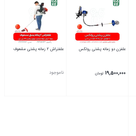
علفزن دو زمانه پشتی رولکس
علفتراش 2 زمانه پشتی مشعوف
19,500,000
ناموجود
تومان
بستن
بستن