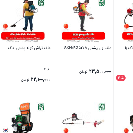
مانه ماک با
علف زن پشتی SKN/BG520A
علف تراش کوله پشتی ماک
3.8
23,500,000
تومان
3%
22,100,000
تومان
34,340,000 تومان
بستن
بستن