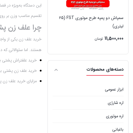
این دستگاه به‌ویژه در فض
تقسیم مناسب وزن بر روی ک
سمپاش دو پمپه طرح موتوری FST (25
چرا علف زن پشتی
لیتری)
11,500,000
خرید علف زن یکی از واجب
تومان
هستند. اما سئوالاتی که د
خرید علفتراش پشتی ب
دسته‌های محصولات
خرید علف زن پشتی ب
مزایای خرید علف زن
ابزار عمومی
اره شارژی
اره موتوری
باغبانی