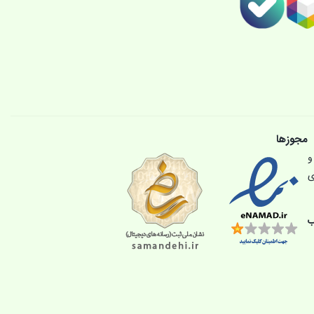
مجوزها
و
ی
ب