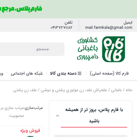
ایمیل
تلفن
04137271182
mail.farmkala@gmail.com
فارم کالا (صفحه اصلی)
دسته بندی کالا
شبکه های اجتماعی
وی
خانه
/
باغبانی
/
علفتراش علف زن موتوری پشتی و دوشی
/ علف زن پشتی
مرتب‌سازی:
مرتب سازی بر
با فارم پلاس، بروز تر از همیشه
محبوبیت
باشید
فروش ویژه