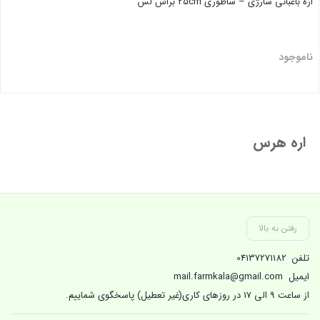
اره باغبانی شارژی – ساطوری 25cm براش لس
ناموجود
بستن
اره هرس
رفتن به بالا
تلفن
04137271182
ایمیل
mail.farmkala@gmail.com
از ساعت 9 الی 17 در روزهای کاری(غیر تعطیل) پاسخگوی شماییم.