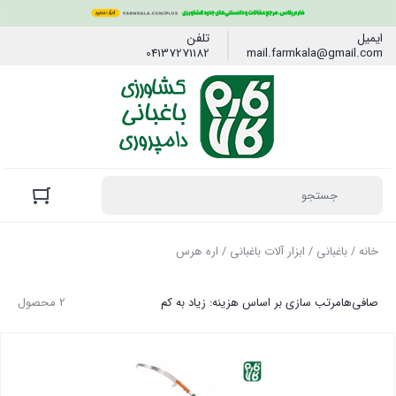
ایمیل
تلفن
04137271182
mail.farmkala@gmail.com
خانه
/
باغبانی
/
ابزار آلات باغبانی
/ اره هرس
صافی‌ها
مرتب سازی بر اساس هزینه: زیاد به کم
2 محصول