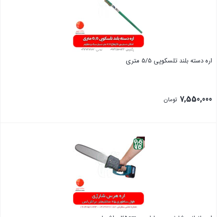
اره دسته بلند تلسکوپی 5/5 متری
7,550,000
تومان
بستن