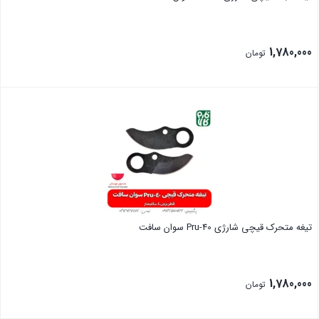
1,780,000
تومان
بستن
تیغه متحرک قیچی شارژی Pru-40 سوان سافت
1,780,000
تومان