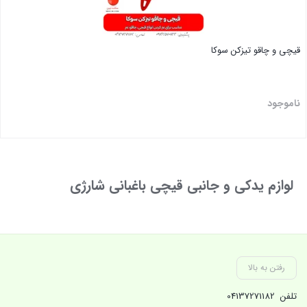
قیچی و چاقو تیزکن سوکا
ناموجود
بستن
لوازم یدکی و جانبی قیچی باغبانی شارژی
رفتن به بالا
تلفن
04137271182