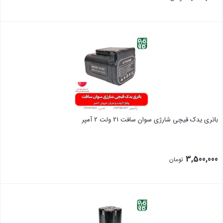
بستن
باتری یدک قیچی شارژی سوان سافت 21 ولت 2 آمپر
3,500,000
تومان
بستن