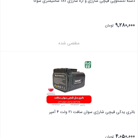
دسته تلسکوپی قیچی شارژی و اره شارژی 180 سانتیمتری سوکا
9,280,000
تومان
منقضی شده
بستن
باتری یدکی قیچی شارژی سوان سافت 21 ولت 4 آمپر
4,050,000
تومان