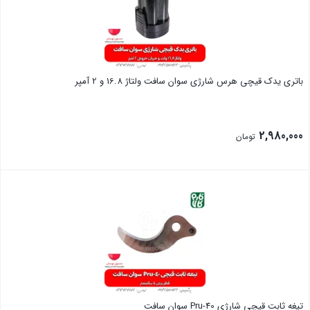
باتری یدک قیچی هرس شارژی سوان سافت ولتاژ 16.8 و 2 آمپر
2,980,000
تومان
بستن
تیغه ثابت قیچی شارژی Pru-40 سوان سافت