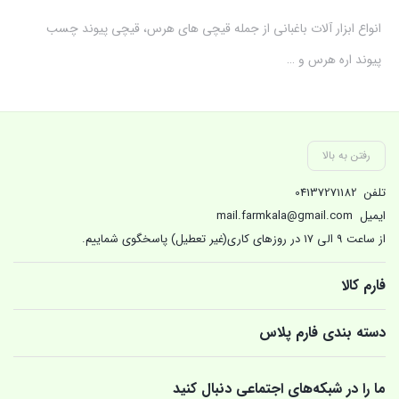
انواع ابزار آلات باغبانی از جمله قیچی های هرس، قیچی پیوند چسب
پیوند اره هرس و …
رفتن به بالا
تلفن
04137271182
ایمیل
mail.farmkala@gmail.com
از ساعت 9 الی 17 در روزهای کاری(غیر تعطیل) پاسخگوی شماییم.
فارم کالا
دسته بندی فارم پلاس
ما را در شبکه‌های اجتماعی دنبال کنید