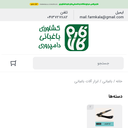
ایمیل
تلفن
04137271182
mail.farmkala@gmail.com
خانه
/
باغبانی
/ ابزار آلات باغبانی
دسته‌ها
2