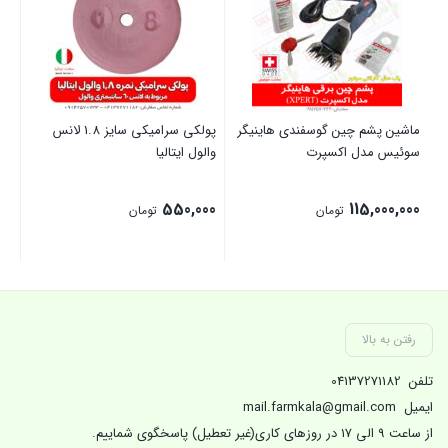
ماشین پشم چین گوسفندی هاینیگر
پولکی سرامیکی سایز 1.8 لانس
لا
سوئیس مدل اکسپرت
والول ایتالیا
ایر
00
550,000
115,000,000
تومان
تومان
بستن
بستن
بست
رفتن به بالا
تلفن
04137271182
ایمیل
mail.farmkala@gmail.com
از ساعت 9 الی 17 در روزهای کاری(غیر تعطیل) پاسخگوی شماییم.