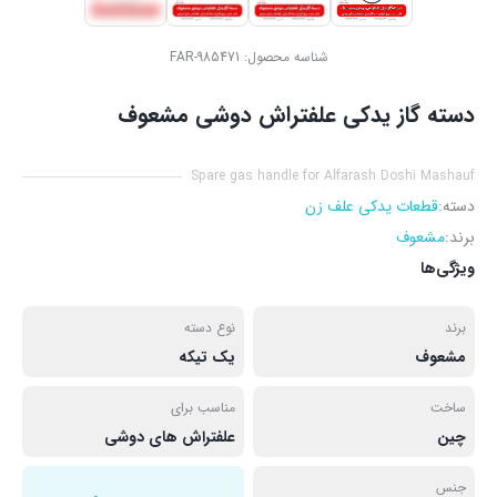
شناسه محصول:
FAR-985471
دسته گاز یدکی علفتراش دوشی مشعوف
Spare gas handle for Alfarash Doshi Mashauf
دسته:
قطعات یدکی علف زن
برند:
مشعوف
ویژگی‌ها
برند
نوع دسته
مشعوف
یک تیکه
ساخت
مناسب برای
چین
علفتراش های دوشی
جنس