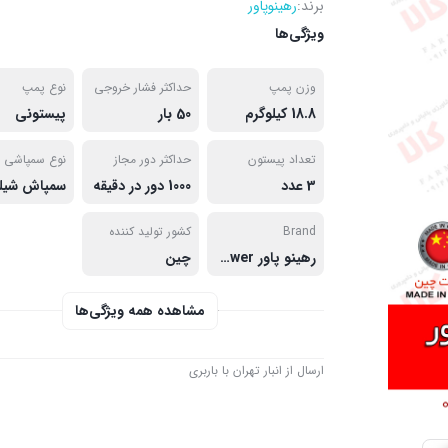
برند:
رهینوپاور
ویژگی‌ها
وزن پمپ
حداکثر فشار خروجی
نوع پمپ
18.8 کیلوگرم
50 بار
پیستونی
تعداد پیستون
حداکثر دور مجاز
نوع سمپاشی 
3 عدد
1000 دور در دقیقه
Brand
کشور تولید کننده
رهینو پاور Rhino Power
چین
مشاهده همه ویژگی‌ها
ارسال از انبار تهران با باربری