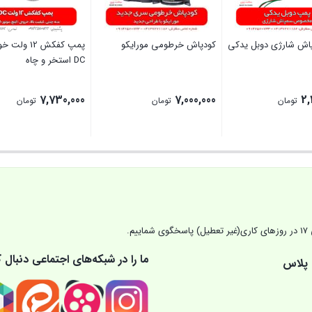
ش شارژی دوبل یدکی
کودپاش خرطومی مورایکو
پمپ کفکش 12 و
DC استخر و چاه
7,730,000
7,000,000
2,
تومان
تومان
تومان
بستن
بستن
ما را در شبکه‌های اجتماعی دنبال ک
 پلاس