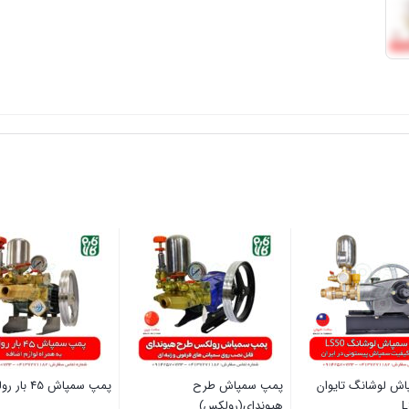
ش لوشانگ تایوان
پمپ سمپاش طرح
پمپ سمپاش 45 بار رولکس
هیوندای(رولکس)