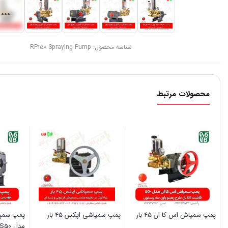
شناسه محصول:
RP150 Spraying Pump
محصولات مرتبط
پمپ سمپاش اس کا ان 45 بار
پمپ سمپاشی اپکس 45 بار
پمپ سمپا
مدل LS50