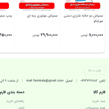
سمپاش دو حالته شارژی دستی
سمپاش موتوری زنبه ای
پمپ سمپا
مورایکو
450,000
29,900,000
7,000,000
تومان
تومان
بستن
بستن
بستن
رفتن به بالا
تلفن
04137271182
ایمیل
mail.farmkala@gmail.com
از ساعت 9 الی 17 در روزهای کاری(غیر تعطیل) پاسخگوی شماییم.
فارم کالا
دسته بندی فارم
سبد خرید
راهنمای خرید
همه محصولات
اخبار