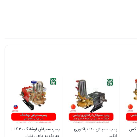
پمپ سمپاش 120 تراکتوری
پمپ سمپاش لوشانگ LS30 ||
اپکس
معروف به ماهی نشان