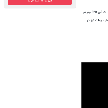
افزودن به سبد خرید
بود.
فعلی:
51,510,000 تومان.
این پمپ سمپاشی دارای 3 خروجی است. دو خروجی مربوط به شیلنگ سمپاشی و یک خروجی یک اینچ برای پر کردن مخزن می باشد. این سمپاش دارای خروجی 80 الی 125 لیتر در
روغنی فشار مایعات نیز در