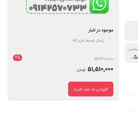
موجود در انبار
ارسال توسط فارم کالا
مناسب
سمپاش شیلنگی و بومدار کوتاه
9%
قیمت
56,300,000
اصلی:
51,510,000
تومان
56,300,000 تومان
قیمت
بود.
فعلی:
افزودن به سبد خرید
51,510,000 تومان.