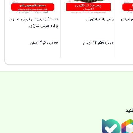
لت خورشیدی
پمپ باد تراکتوری
دسته آلومینیومی قیچی شارژی
و اره هرس شارژی
9,600,000
13,500,000
تومان
تومان
بستن
بستن
نید