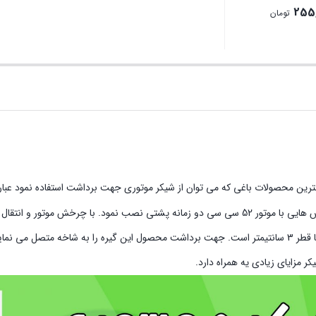
255,
تومان
محصولات باغی که می توان از شیکر موتوری جهت برداشت استفاده نمود عبارتند
زیتون سیاه، بادام، آلوچه، زرد آلو و … . دستگاه هوک شیکر را می توان به علفتراش هایی با موتور 52 سی سی دو زمانه پشتی نصب نمود. ب
به حرکت رفت و برگشتی می نماید. این دستگاه در قسمت انتها دارای گیره ای با قطر 3 سانتیمتر است. جهت برداشت محصول این گیره را به ش
 مزایای زیادی یه همراه دارد.