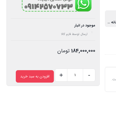
موتور دو زمانه 63 سی سی پشتی
موجود در انبار
ارسال توسط فارم کالا
184,000,000
تومان
+
-
افزودن به سبد خرید
هوک
ت.
شیکر
موتوری
عدد