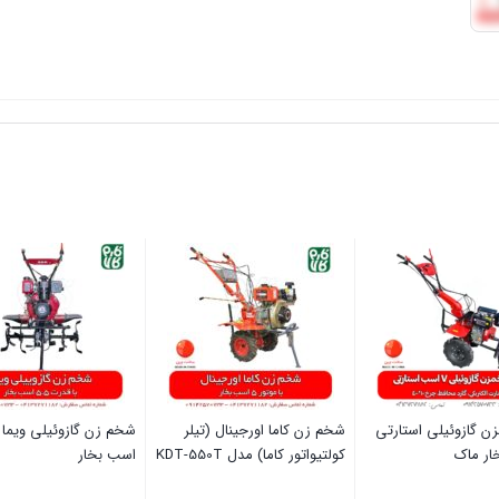
ن گازوئیلی استارتی
شخم زن کاما اورجینال (تیلر
کولتیواتور کاما) مدل KDT-550T
اسب بخار