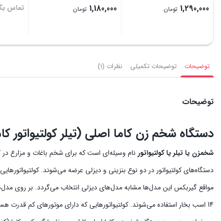
1,290,000
1,180,000
تماس بگی
تومان
تومان
بستن
بستن
بستن
توضیحات
توضیحات تکمیلی
نظرات (1)
توضیحات
دستگاه شخم زن کاما اصلی (تیلر کولتیواتور کاما) مدل E
شخمزن یا تیلر یا کولتیواتور
نام وسیله‌ای است که برای شخم باغات و مزارع در 
14 اسب بخار استفاده می‌شوند. کولتیواتورهایی که دارای موتورهای کم قدرت هس