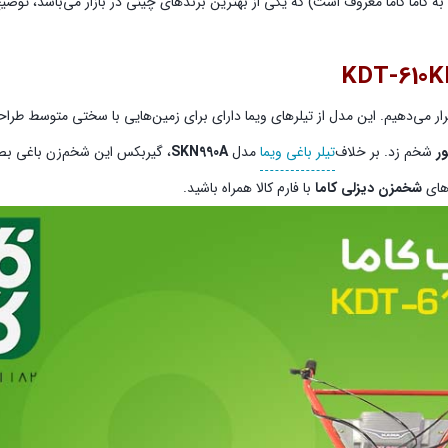
لی 7 اسب بخار با گیربکس کاما (که به کاما کاما معروف است) که یکی از بهترین برندهای چینی در بازار می‌باشد،
رار می‌دهیم. این مدل از تیلرهای ویما دارای برای زمین‌هایی با سختی متوسط طر
ور
شخم زد. بر خلاف
تیلر باغی ویما
مدل
SKN990A
، گیربکس این شخم‌زن باغی بصورت
های
شخمزن دیزلی کاما
با فارم کالا همراه باشید.