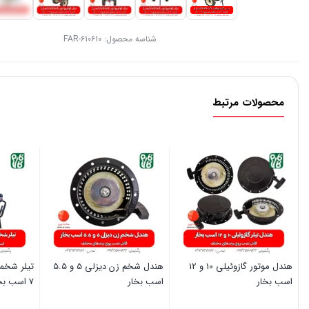
شناسه محصول:
FAR-610610
محصولات مرتبط
هندل موتور گازوئیلی 10 و 12
هندل شخم زن دیزلی 5 و 5.5
تیلر شخمز
اسب بخار
اسب بخار
7 اسب بخار ماک