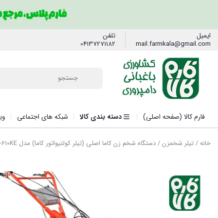
ایمیل
تلفن
04137271182
mail.farmkala@gmail.com
فارم کالا (صفحه اصلی)
دسته بندی کالا
شبکه های اجتماعی
وی
خانه
/
تیلر شخمزن
/ دستگاه شخم زن کاما اصلی (تیلر کولتیواتور کاما) مدل KDT-610KE