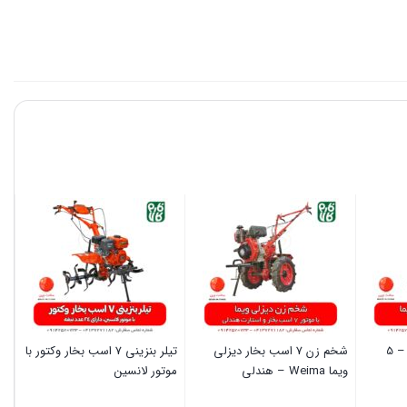
شخم زن گازوئیلی ویما – 5
شخم زن 7 اسب بخار دیزلی
تیلر بنزینی 7 اسب بخار وکتور با
ویما Weima – هندلی
موتور لانسین