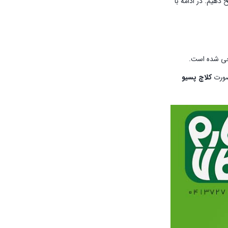
 توضیح دهیم. در ادامه با
احی شده است.
کلاچ پسیو