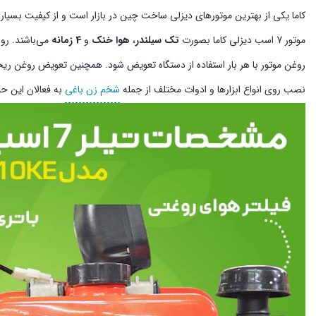
کاما یکی از بهترین موتورهای دیزلی ساخت چین در بازار است و از کیفیت بسیار 
موتور 7 اسب دیزلی کاما بصورت
تک سیلندر
،
هوا خنک
و
4 زمانه
می‌باشند. رو
روغن موتور با هر بار استفاده از دستگاه تعویض شود. همچنین تعویض روغن ری
نصب روی انواع ابزارها و ادوات مختلف از جمله
شخم زن باغی
به فعالان این حوز