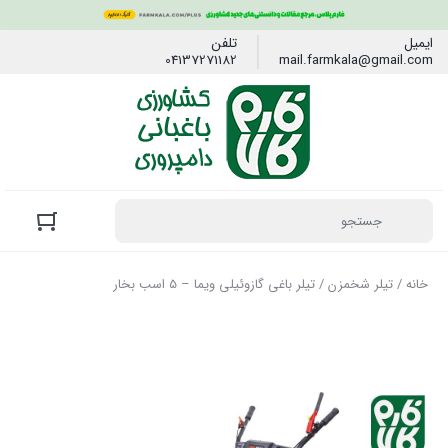
ایمیل
تلفن
04137271182
mail.farmkala@gmail.com
خانه
/
تیلر شخمزن
/ تیلر باغی گازوئیلی ویما – 5 اسب بخار