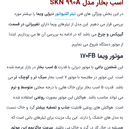
اسب بخار مدل SKN 990A
در این بخش ویژگی های فنی
تیلر کلتیواتور
دیزلی ویما
را بیشتر مورد
بررسی قرار می دهیم. این مدل از تیلرهای ویما دارای
تغییراتی در قسمت
گیربکس و چرخ
می باشد که در ادامه به برررسی آن ها می پردازیم. ابتدا
از موتور دستگاه شروع می نماییم.
موتور ویما 170FB
این
شخمزن باغی
با موتور دیزلی با قدرت
5 اسب بخار
در بازار عرضه شده
است. این موتور در مقایسه با موتور 7 اسب بحار
سبک تر
و
کوچک تر
می
باشد. قدرت 5 اسب بخار برای خاک هایی با درجه سختی
متوسط و نرم
می تواند مناسب باشد. هواکش این موتور بصورت
روغنی
استفاده شده
است. هواکش های روغنی قابلیت
جذب و تصفیه بیشتر
گرد و خاک نسبت
به مدل های خشک را دارند. این یک مزیت برای تیلرهای باغی است که
همیشه در حال کار در گرد و خاک می باشند.
سرعت ماکزیمم این موتور