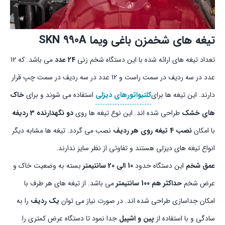
تیغه های شخمزن باغی ویما SKN 990A
تعداد تیغه های ارائه شده با این دستگاه شخم زنی
24 عدد
می باشد. که 12
عدد در سه ردیف در سمت راست و 12 عدد در سه ردیف در سمت چپ قرار
دارند. این تیغه ها برای
کلتیواتورهای دیزلی
استفاده می شوند و برای
خاک
های خشک
طراحی شده اند. این نوع تیغه ها روی
دو نگهدارنده 3 ردیفه
با امکان
نصب 4 تیغه روی هر ردیف
نصب می گردد. تیغه ها مشابه دیگر
انواع تیغه های دیزلی هستند و تفاوتی از نظر سایز ندارند.
عمق شخم
این دستگاه حدود
10 الی 20 سانتیمتر
بسته به وضعیت خاک و
عرض شخم
حداکثر هم 100 سانتیمتر
می باشد. از تیغه های هر طرف با
امکان جداسازی طراحی شده اند. در صورت نیاز می توان
یک ردیف
را به
سادگی و با استفاده از
پین و اشپیل
جدا نمود تا دستگاه عرض کمتری را