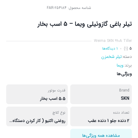
شناسه محصول:
FAR-254184
تیلر باغی گازوئیلی ویما – 5 اسب بخار
Weima SKN 990A Tiller
5
(1)
1 دیدگاه‌ها
دسته:
تیلر شخمزن
برند:
ویما
ویژگی‌ها
Brand
قدرت موتور
SKN
5.5 اسب بخار
تعداد دنده
نوع کلاچ
2 دنده جلو 1 دنده عقب
روغنی اکتیو ( کار کردن دستگاه فقط با فشار دادن کلاچ می باشد.)
مشاهده همه ویژگی‌ها