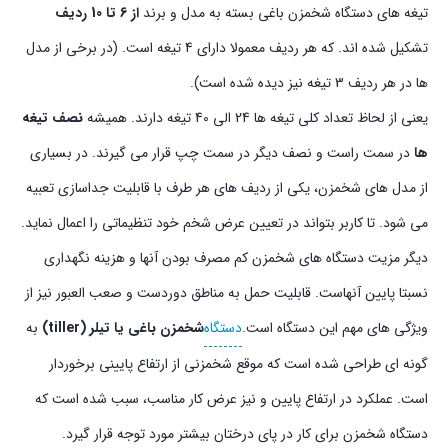
تیغه های دستگاه شخمزن باغی بسته به مدل و برند
از 6 تا 10 ردیف
تشکیل شده اند. که هر ردیف معمولا دارای 4 تیغه است. (در برخی از مدل
ها در هر ردیف 3 تیغه نیز دیده شده است).
یعنی از لحاظ تعداد کلی تیغه ها 24 الی 40 تیغه دارند. همیشه
نصف تیغه
ها
در سمت راست و نصف دیگر در سمت چپ قرار می گیرند. در بسیاری
از مدل های شخمزن، یکی از ردیف های هر طرف با قابلیت جداسازی تعبیه
می شود. تا کاربر بتواند در تعیین عرض شخم خود تنظیماتی را اعمال نماید.
دیگر مزیت دستگاه های شخمزن کم مصرف بودن آنها و هزینه نگهداری
نسبتا پایین آنهاست. قابلیت حمل به مناطق دوردست و صعب العبور نیز از
ویژگی های مهم این دستگاه است.
دستگاه
شخمزن باغی یا تیلر (tiller)
به
گونه ای طراحی شده است که موقع شخمزنی از ارتفاع پایینی برخوردار
است. عملکرد در ارتفاع پایین و نیز عرض کار مناسب، سبب شده است که
دستگاه شخمزن برای کار در پای درختان بیشتر مورد توجه قرار گیرد.