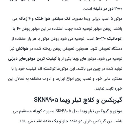
3000 دور در دقیقه
است.
موتور 5 اسب دیزلی ویما بصورت
تک سیلندر
،
هوا خنک
و
4 زمانه
می
باشند. روغن موتور توصیه شده جهت استفاده در این موتور روغن
40 یا
اتوماتیک 30-50
است. توصیه می شود روغن موتور با هر بار استفاده از
دستگاه تعویض شود. همچنین تعویض روغن ریخته شده در
هواکش
نیز
توصیه می شود. موتور های ویما یکی از
با کیفیت ترین موتورهای دیزلی
تولید شده در چین می باشند. این موتورها توانسته اند کیفیت خود را با
عملکرد عالی خود و نصب روی انواع ابزارها و ادوات مختلف به فعالان این
خوزه ثابت نمایند.
گیربکس و کلاچ تیلر ویما SKN990a
موتور و گیربکس تیلر ویما
مدل SKN990A بصورت
کوپله مستقیم
می
باشد. این گیربکس دارای
دو دنده جلو و یک دنده عقب
می باشد.