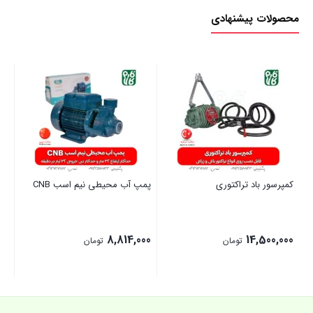
محصولات پیشنهادی
کمپرسور باد تراکتوری
پمپ آب محیطی نیم اسب CNB
موت
00
8,814,000
14,500,000
تومان
تومان
بستن
بستن
بست