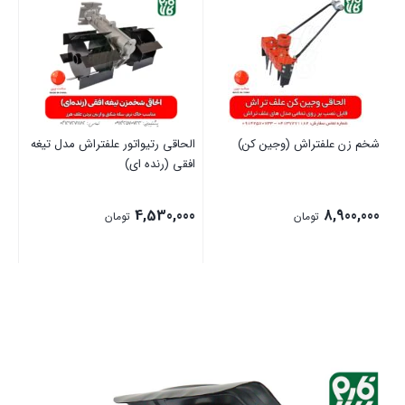
شخم زن علفتراش (وجین کن)
الحاقی رتیواتور علفتراش مدل تیغه
الح
افقی (رنده ای)
00
4,530,000
8,900,000
تومان
تومان
بستن
بستن
بست