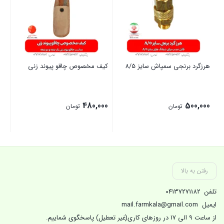
هرزگرد برنجی سمپاش سایز 8/5
کیف مخصوص چاقو پیوند زنی
مت
00
480,000
500,000
تومان
تومان
بستن
بستن
بست
رفتن به بالا
تلفن
04137271182
ایمیل
mail.farmkala@gmail.com
از ساعت 9 الی 17 در روزهای کاری(غیر تعطیل) پاسخگوی شماییم.