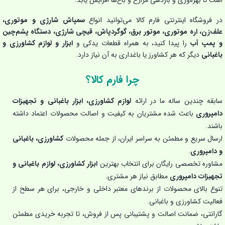
است تا بهره‌وری و بازدهی مزارع و باغ‌ها افزایش یابد.
در فروشگاه اینترنتی فارم کالا می‌توانید انواع
سمپاش شارژی و موتوری،
علف‌زن، اره موتوری، موتور برق، گوگردپاش، قیچی شارژی، دستگاه پشم‌چین
و پمپ آب
را پیدا کنید، به همراه قطعات یدکی و
ابزار و لوازم کشاورزی و
باغبانی
دیگر که هر کشاورز یا باغداری به آن نیاز دارد.
چرا فارم کالا؟
سابقه چندین ساله ما در ارائه
لوازم کشاورزی، ابزار باغبانی و تجهیزات
دامپروری
باعث شده مشتریان به کیفیت و اصالت محصولات اعتماد داشته
باشند.
ارسال سریع و مطمئن به سراسر ایران، از جمله محصولات
کشاورزی، باغبانی
و دامپروری
.
مشاوره تخصصی رایگان برای انتخاب بهترین
ابزار کشاورزی، لوازم باغبانی و
تجهیزات دامپروری
مطابق نیاز هر مشتری.
تنوع بالای محصولات از برندهای معتبر داخلی و خارجی، برای هر سطح از
فعالیت کشاورزی و باغبانی.
گارانتی، ضمانت اصالت و پشتیبانی پس از فروش، تا تجربه خریدی مطمئن