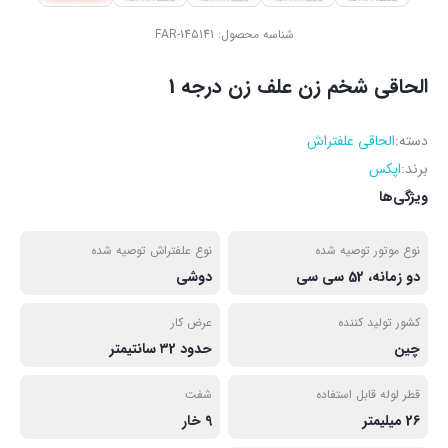
شناسه محصول:
FAR-145141
الحاقی شخم زن علف زن درجه 1
دسته:
الحاقی علفتراش
برند:
اپکس
ویژگی‌ها
نوع موتور توصیه شده
نوع علفتراش توصیه شده
دو زمانه، 52 سی سی
دوشی
کشور تولید کننده
عرض کار
چین
حدود ۳2 سانتیمتر
قطر لوله قابل استفاده
شفت
26 میلیمتر
9 خار