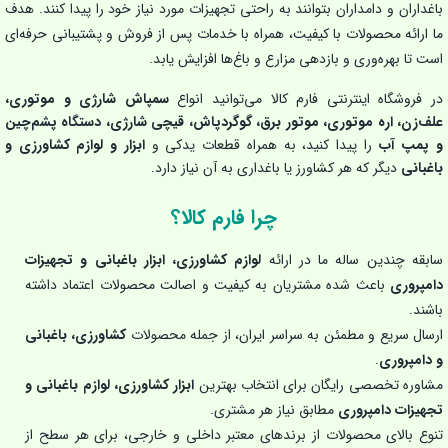
باغداران و دامداران بتوانند به راحتی تجهیزات مورد نیاز خود را پیدا کنند. هدف
ما ارائه محصولات با کیفیت، همراه با خدمات پس از فروش و پشتیبانی حرفه‌ای
است تا بهره‌وری و بازدهی مزارع و باغ‌ها افزایش یابد.
در فروشگاه اینترنتی فارم کالا می‌توانید انواع
سمپاش شارژی و موتوری،
علف‌زن، اره موتوری، موتور برق، گوگردپاش، قیچی شارژی، دستگاه پشم‌چین
و پمپ آب
را پیدا کنید، به همراه قطعات یدکی و
ابزار و لوازم کشاورزی و
باغبانی
دیگر که هر کشاورز یا باغداری به آن نیاز دارد.
چرا فارم کالا؟
سابقه چندین ساله ما در ارائه
لوازم کشاورزی، ابزار باغبانی و تجهیزات
دامپروری
باعث شده مشتریان به کیفیت و اصالت محصولات اعتماد داشته
باشند.
ارسال سریع و مطمئن به سراسر ایران، از جمله محصولات
کشاورزی، باغبانی
و دامپروری
.
مشاوره تخصصی رایگان برای انتخاب بهترین
ابزار کشاورزی، لوازم باغبانی و
تجهیزات دامپروری
مطابق نیاز هر مشتری.
تنوع بالای محصولات از برندهای معتبر داخلی و خارجی، برای هر سطح از