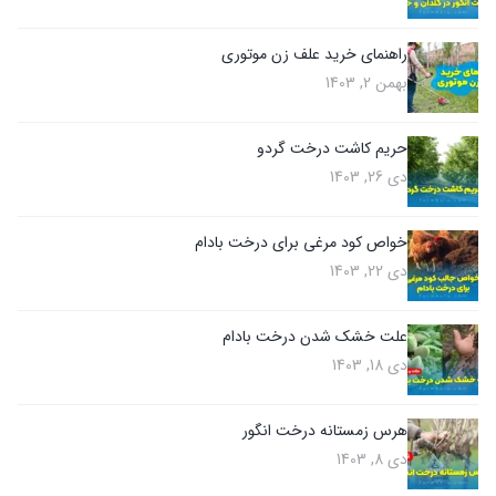
راهنمای خرید علف زن موتوری
بهمن 2, 1403
حریم کاشت درخت گردو
دی 26, 1403
خواص کود مرغی برای درخت بادام
دی 22, 1403
علت خشک شدن درخت بادام
دی 18, 1403
هرس زمستانه درخت انگور
دی 8, 1403