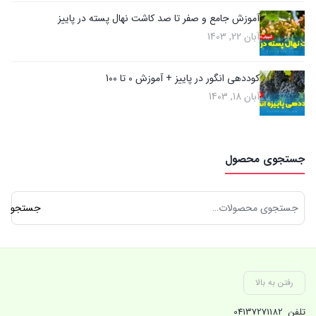
آموزش جامع و صفر تا صد کاشت نهال پسته در پاییز
آبان 22, 1403
کوددهی انگور در پاییز + آموزش 0 تا 100
آبان 18, 1403
جستجوی محصول
جستجو
جستجو
برای:
رفتن به بالا
تلفن
04137271182