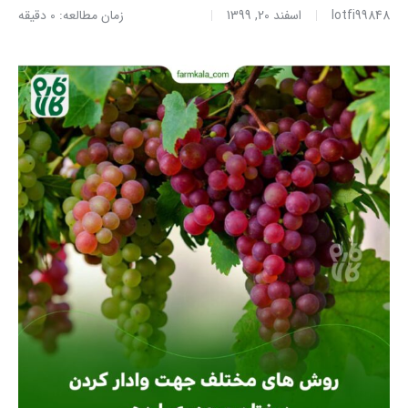
lotfi99848
اسفند 20, 1399
زمان مطالعه: 0 دقیقه