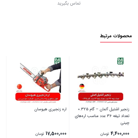
تماس بگیرید
محصولات مرتبط
زنجیر اشتیل آلمان – گام 0.325
اره زنجیری هیوسان
تعداد تیغه 36 عدد مناسب اره‌های
(م
چینی
00
17,500,000
4,400,000
تومان
تومان