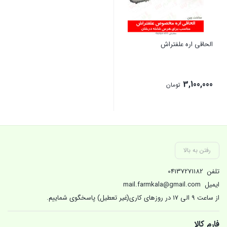
الحاقی اره علفتراش
3,100,000
تومان
بستن
رفتن به بالا
تلفن
04137271182
ایمیل
mail.farmkala@gmail.com
از ساعت 9 الی 17 در روزهای کاری(غیر تعطیل) پاسخگوی شماییم.
فارم کالا