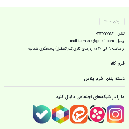
بستن
بستن
بست
رفتن به بالا
تلفن
04137271182
ایمیل
mail.farmkala@gmail.com
از ساعت 9 الی 17 در روزهای کاری(غیر تعطیل) پاسخگوی شماییم.
فارم کالا
دسته بندی فارم پلاس
ما را در شبکه‌های اجتماعی دنبال کنید