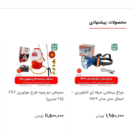
محصولات پیشنهادی
چراغ پیشانی حرفه ای کشاورزی –
سمپاش دو پمپه طرح موتوری FST
ست
اسمال سان مدل H169
(25 لیتری)
00
11,500,000
1,950,000
تومان
تومان