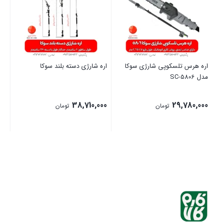
اره هرس تلسکوپی شارژی سوکا
اره شارژی دسته بلند سوکا
ار
مدل SC-5806
00
38,710,000
29,780,000
تومان
تومان
بستن
بستن
بست