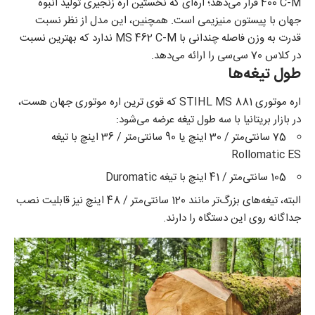
400 C-M قرار می‌دهد؛ اره‌ای که نخستین اره زنجیری تولید انبوه
جهان با پیستون منیزیمی است. همچنین، این مدل از نظر نسبت
قدرت به وزن فاصله چندانی با MS 462 C-M ندارد که بهترین نسبت
در کلاس 70 سی‌سی را ارائه می‌دهد.
طول تیغه‌ها
اره موتوری STIHL MS 881 که قوی ترین اره موتوری جهان هست،
در بازار بریتانیا با سه طول تیغه عرضه می‌شود:
75 سانتی‌متر / 30 اینچ یا 90 سانتی‌متر / 36 اینچ با تیغه
Rollomatic ES
105 سانتی‌متر / 41 اینچ با تیغه Duromatic
البته، تیغه‌های بزرگ‌تر مانند 120 سانتی‌متر / 48 اینچ نیز قابلیت نصب
جداگانه روی این دستگاه را دارند.