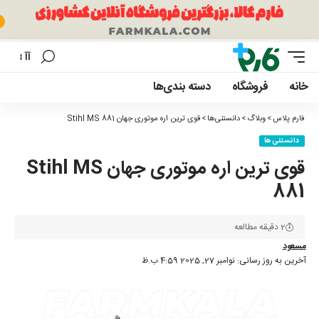
آآ
تغییر
اندازه
خانه
فروشگاه
دسته بندی‌ها
فونت
فارم پلاس
>
وبلاگ
>
دانستنی‌ها
>
قوی ترین اره موتوری جهان Stihl MS 881
دانستنی‌ها
قوی ترین اره موتوری جهان Stihl MS
881
2 دقیقه مطالعه
مسعود
آخرین به روز رسانی: نوامبر 27, 2025 4:59 ب.ظ