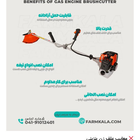
معایب علف زن بنزینی